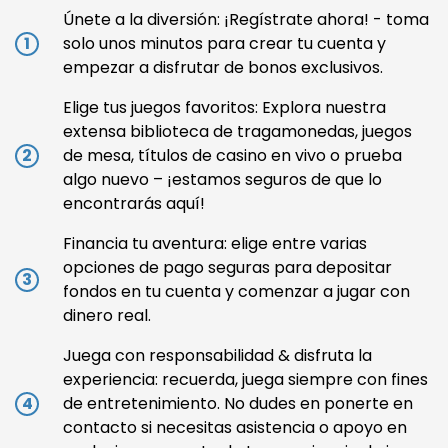
Únete a la diversión: ¡Regístrate ahora! - toma
solo unos minutos para crear tu cuenta y
empezar a disfrutar de bonos exclusivos.
Elige tus juegos favoritos: Explora nuestra
extensa biblioteca de tragamonedas, juegos
de mesa, títulos de casino en vivo o prueba
algo nuevo – ¡estamos seguros de que lo
encontrarás aquí!
Financia tu aventura: elige entre varias
opciones de pago seguras para depositar
fondos en tu cuenta y comenzar a jugar con
dinero real.
Juega con responsabilidad & disfruta la
experiencia: recuerda, juega siempre con fines
de entretenimiento. No dudes en ponerte en
contacto si necesitas asistencia o apoyo en