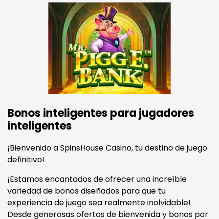
Bonos inteligentes para jugadores
inteligentes
¡Bienvenido a SpinsHouse Casino, tu destino de juego
definitivo!
¡Estamos encantados de ofrecer una increíble
variedad de bonos diseñados para que tu
experiencia de juego sea realmente inolvidable!
Desde generosas ofertas de bienvenida y bonos por