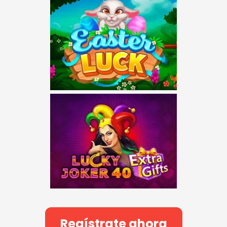
Regístrate ahora