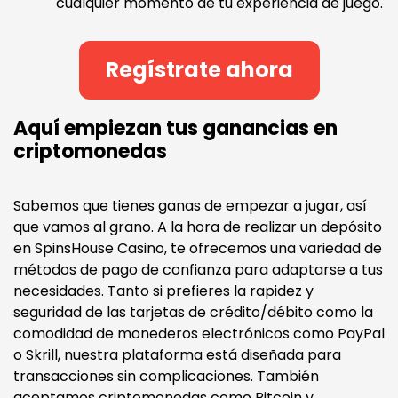
cualquier momento de tu experiencia de juego.
Regístrate ahora
Aquí empiezan tus ganancias en
criptomonedas
Sabemos que tienes ganas de empezar a jugar, así
que vamos al grano. A la hora de realizar un depósito
en SpinsHouse Casino, te ofrecemos una variedad de
métodos de pago de confianza para adaptarse a tus
necesidades. Tanto si prefieres la rapidez y
seguridad de las tarjetas de crédito/débito como la
comodidad de monederos electrónicos como PayPal
o Skrill, nuestra plataforma está diseñada para
transacciones sin complicaciones. También
aceptamos criptomonedas como Bitcoin y