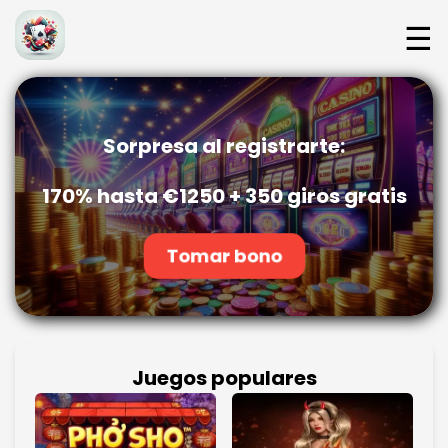
☰
Sorpresa al registrarte:
170% hasta €1250 + 350 giros gratis
Tomar bono
Juegos populares