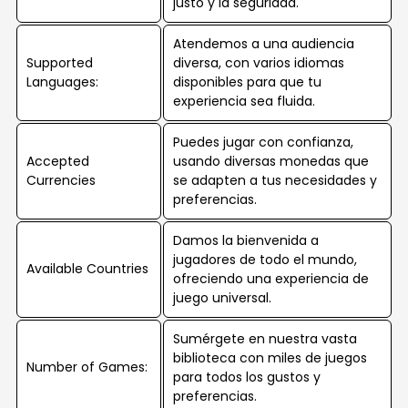
justo y la seguridad.
Atendemos a una audiencia
Supported
diversa, con varios idiomas
Languages:
disponibles para que tu
experiencia sea fluida.
Puedes jugar con confianza,
Accepted
usando diversas monedas que
Currencies
se adapten a tus necesidades y
preferencias.
Damos la bienvenida a
jugadores de todo el mundo,
Available Countries
ofreciendo una experiencia de
juego universal.
Sumérgete en nuestra vasta
biblioteca con miles de juegos
Number of Games:
para todos los gustos y
preferencias.