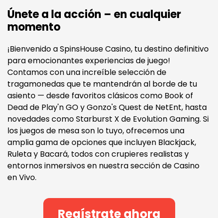
Únete a la acción – en cualquier
momento
¡Bienvenido a SpinsHouse Casino, tu destino definitivo
para emocionantes experiencias de juego!
Contamos con una increíble selección de
tragamonedas que te mantendrán al borde de tu
asiento — desde favoritos clásicos como Book of
Dead de Play'n GO y Gonzo's Quest de NetEnt, hasta
novedades como Starburst X de Evolution Gaming. Si
los juegos de mesa son lo tuyo, ofrecemos una
amplia gama de opciones que incluyen Blackjack,
Ruleta y Bacará, todos con crupieres realistas y
entornos inmersivos en nuestra sección de Casino
en Vivo.
Regístrate ahora