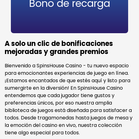
Bono de recarga
A solo un clic de bonificaciones
mejoradas y grandes premios
Bienvenido a SpinsHouse Casino - tu nuevo espacio
para emocionantes experiencias de juego en línea.
¡Estamos encantados de que estés aquí y listo para
sumergirte en la diversión! En SpinsHouse Casino
entendemos que cada jugador tiene gustos y
preferencias únicos, por eso nuestra amplia
biblioteca de juegos está diseñada para satisfacer a
todos. Desde tragamonedas hasta juegos de mesa y
la emoción del casino en vivo, nuestra colección
tiene algo especial para todos.